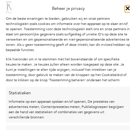
PLEXIGLAS
Beheer je privacy
BEKIJK
Om de beste ervaringen te bieden, gebruiken wij en onze partners
technologieën zoals cookies om informatie over het apparaat op te slaan en/of
te openen. Toestemming voor deze technologieën stelt ons en onze partners in
staat om persoonlijke gegevens zoals surfgedrag of unieke ID's op deze site te
verwerken en om gepersonaliseerde en niet-gepersonaliseerde advertenties te
tonen. Als u geen toestemming geeft of deze intrekt, kan dit invloed hebben o
Sprekende
bepaalde functies.
BEELDEN
Klik hieronder om in te stemmen met het bovenstaande of om specifieke
keuzes te maken. Je keuzes zullen alleen worden toegepast op deze site. Je
kunt je instellingen te allen tijde wijzigen, inclusief het intrekken van je
BEKIJK
toestemming, door gebruik te maken van de knoppen op het Cookiebeleid of
door te klikken op de knop 'Toestemming beheren' onderaan het scherm.
Statistieken
Informatie op een apparaat opslaan en/of openen, De prestaties van
Handgetekende
advertenties meten, Contentprestaties meten, Publieksgroepen begrijpen
POSTERS
aan de hand van statistieken of combinaties van gegevens uit
verschillende bronnen.
BEKIJK