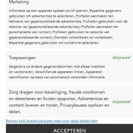
Marketing
Informatie op een apparaat opslaan en/of openen, Beperkte gegevens
gebruiken om advertenties te selecteren, Profielen aanmaken ten
behoeve van gepersonaliseerde advertenties, Profielen gebruiken voor de
selectie van gepersonaliseerde advertenties, Profielen aanmaken ter
personalisatie van content, Profielen gebruiken ter selectie van
gepersonaliseerde content, Diensten ontwikkelen en verbeteren,
Beperkte gegevens gebruiken om content te selecteren.
IN DE MEDIA
Toepassingen
Altijd actief
Gegevens uit andere gegevensbronnen met elkaar matchen
Ik werk aan nieuwe kunst, maar ook aan een nieuw
en combineren, Verschillende apparaten linken, Apparaten
verhaal dat steeds meer mensen raakt.
identificeren op basis van automatisch verzonden informatie.
Onlangs was ik te zien in verschillende projecten en
exposities.
Zorg dragen voor beveiliging, fraude voorkomen
en detecteren en fouten opsporen, Advertenties en
Maandag 17 november mocht ik samen met Bas
Altijd actief
content leveren en tonen, Privacykeuzes opslaan en
Bloem aanschuiven bij Eva Jinek:
delen.
Beheer 664 leveranciers
Lees meer over deze doeleinden
BEKIJK UITZENDING
ACCEPTEREN