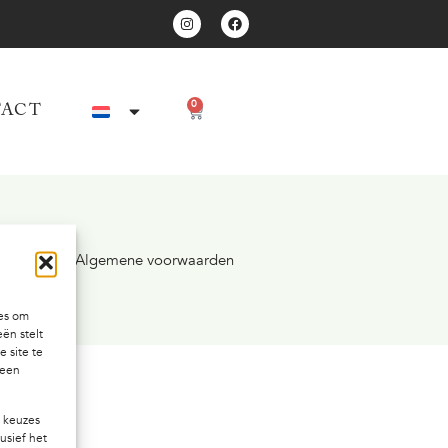
0
ACT
Home
»
Algemene voorwaarden
ies om
ën stelt
e site te
geen
e keuzes
lusief het