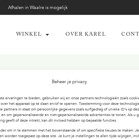
Afhalen in Waalre is mogelijk
WINKEL
OVER KAREL
CONT
EN
Beheer je privacy
te ervaringen te bieden, gebruiken wij en onze partners technologieën zoals cook
 over het apparaat op te slaan en/of te openen. Toestemming voor deze technologie
e partners in staat om persoonlijke gegevens zoals surfgedrag of unieke ID's op dez
 en om gepersonaliseerde en niet-gepersonaliseerde advertenties te tonen. Als u 
g geeft of deze intrekt, kan dit invloed hebben op bepaalde functies.
rden.
onder om in te stemmen met het bovenstaande of om specifieke keuzes te maken. J
een worden toegepast op deze site. Je kunt je instellingen te allen tijde wijzigen, inc