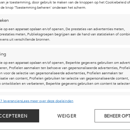
 van je toestemming, door gebruik te maken van de knoppen op het Cookiebeleid of
p de knop 'Toestemming beheren' onderaan het scherm.
ieken
ie op een apparaat opslaan en/of openen, De prestaties van advertenties meten,
restaties meten, Publieksgroepen begrijpen aan de hand van statistieken of combi
vens uit verschillende bronnen.
ing
VER STUDIO KAREL
NAVIGATIE
ie op een apparaat opslaan en/of openen, Beperkte gegevens gebruiken om advert
teren, Profielen aanmaken ten behoeve van gepersonaliseerde advertenties, Profie
n voor de selectie van gepersonaliseerde advertenties, Profielen aanmaken ter
enderweg 4a
Winkelwagen
isatie van content, Profielen gebruiken ter selectie van gepersonaliseerde content,
 ontwikkelen en verbeteren, Beperkte gegevens gebruiken om content te selecter
83 TC Waalre
Algemene
voorwaarden
 +316 182 148 03
singen
Alt
7 leveranciers
Lees meer over deze doeleinden
Privacyverklaring
s uit andere gegevensbronnen met elkaar matchen en combineren,
 info@studiokarel.nl
lende apparaten linken, Apparaten identificeren op basis van automatisch
FAQ
CCEPTEREN
WEIGER
BEHEER OPT
n informatie.