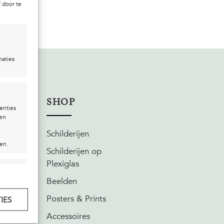
 door te
naties
SHOP
enties
len
Schilderijen
en.
Schilderijen op
Plexiglas
ijd actief
Beelden
Posters & Prints
IES
Accessoires