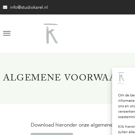
info@studiokarel.nl
ALGEMENE VOORWAARD
Om de bes
informatie
ons en onz
verwerken
toestemmin
Download hieronder onze algemene voorwaa
Klik hier
zullen all