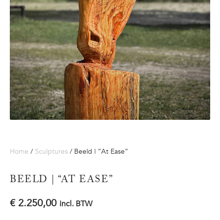
Home
/
Sculptures
/ Beeld | “At Ease”
BEELD | “AT EASE”
€
2.250,00
incl. BTW