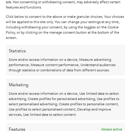
De parallel tussen mens en paard. Het vinden
ads. Not consenting or withdrawing consent, may adversely affect certain
features and functions.
van vertrouwen en rust in een onvoorspelbare en
bewogen wereld, at ease and awake.
Click below to consent to the above or make granular choices. Your choices
will be applied to this site only. You can change your settings at any time,
Van dit beeld is er maar één gemaakt. Wil je
including withdrawing your consent, by using the toggles on the Cookie
Policy, or by clicking on the manage consent button at the bottom of the
graag een vergelijkbaar werk? Neem dan
screen.
contact met mij op via
info@studiokarel.nl
of 06-
18214803 voor de mogelijkheden.
Statistics
Store and/or access information on a device, Measure advertising
performance, Measure content performance, Understand audiences
through statistics or combinations of data from different sources.
Marketing
ALSO CHECK OUT
Store and/or access information on a device, Use limited data to select
THESE ...
advertising, Create profiles for personalised advertising, Use profiles to
select personalised advertising, Create profiles to personalise content,
Use profiles to select personalised content, Develop and improve
Sold out!
services, Use limited data to select content.
Features
Always active