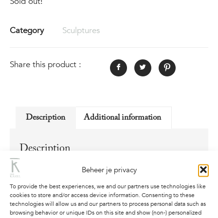
Sold out!
Category
Sculptures
Share this product :
Description
Additional information
Description
Beeld van ca. 180cm. hoog, handgemaakt uit
Beheer je privacy
een boomstam van dennenhout.
To provide the best experiences, we and our partners use technologies like
cookies to store and/or access device information. Consenting to these
— At Ease —
technologies will allow us and our partners to process personal data such as
browsing behavior or unique IDs on this site and show (non-) personalized