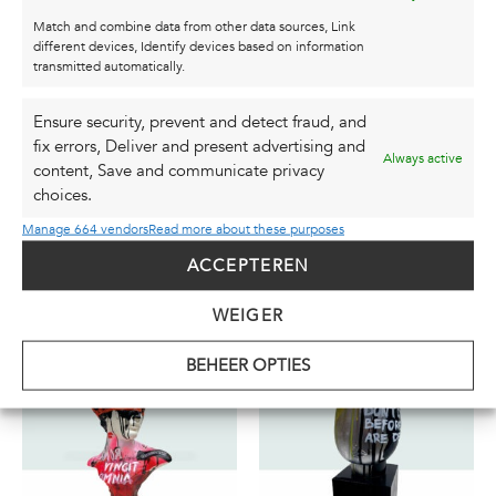
Match and combine data from other data sources, Link
different devices, Identify devices based on information
transmitted automatically.
Ensure security, prevent and detect fraud, and
fix errors, Deliver and present advertising and
SCULPTURE |
SCULPTURE |
Always active
content, Save and communicate privacy
“CHANGE OF
“ACCEPTANCE”
choices.
PERSPECTIVE”
€
795,00
incl. BTW
Manage 664 vendors
Read more about these purposes
€
295,00
incl. BTW
ACCEPTEREN
MEER INFORMATIE
MEER INFORMATIE
WEIGER
BEHEER OPTIES