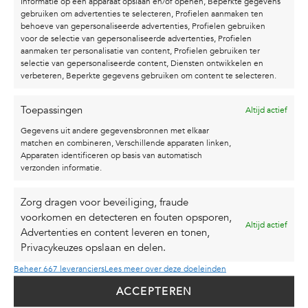
Informatie op een apparaat opslaan en/of openen, Beperkte gegevens
gebruiken om advertenties te selecteren, Profielen aanmaken ten
Leenderweg 4a
behoeve van gepersonaliseerde advertenties, Profielen gebruiken
voor de selectie van gepersonaliseerde advertenties, Profielen
5583 TC Waalre
aanmaken ter personalisatie van content, Profielen gebruiken ter
selectie van gepersonaliseerde content, Diensten ontwikkelen en
T | +316 182 148 03
verbeteren, Beperkte gegevens gebruiken om content te selecteren.
E | info@studiokarel.nl
Toepassingen
Altijd actief
Gegevens uit andere gegevensbronnen met elkaar
matchen en combineren, Verschillende apparaten linken,
NAVIGATIE
Apparaten identificeren op basis van automatisch
verzonden informatie.
Winkelwagen
Zorg dragen voor beveiliging, fraude
Algemene voorwaarden
voorkomen en detecteren en fouten opsporen,
Altijd actief
Advertenties en content leveren en tonen,
Privacyverklaring
Privacykeuzes opslaan en delen.
FAQ
Beheer 667 leveranciers
Lees meer over deze doeleinden
ACCEPTEREN