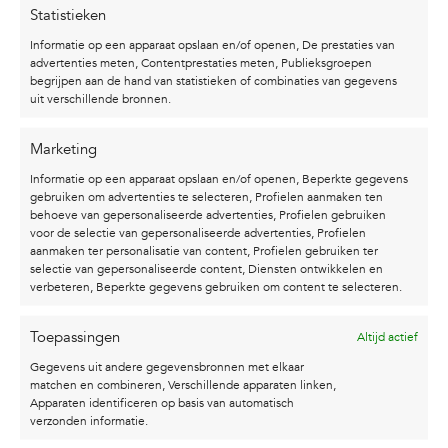
Statistieken
Informatie op een apparaat opslaan en/of openen, De prestaties van
advertenties meten, Contentprestaties meten, Publieksgroepen
begrijpen aan de hand van statistieken of combinaties van gegevens
uit verschillende bronnen.
Marketing
Informatie op een apparaat opslaan en/of openen, Beperkte gegevens
gebruiken om advertenties te selecteren, Profielen aanmaken ten
behoeve van gepersonaliseerde advertenties, Profielen gebruiken
voor de selectie van gepersonaliseerde advertenties, Profielen
aanmaken ter personalisatie van content, Profielen gebruiken ter
selectie van gepersonaliseerde content, Diensten ontwikkelen en
verbeteren, Beperkte gegevens gebruiken om content te selecteren.
Poster | “You can’t direct
Poster | “If your dreams
the wind, but you can
don’t scare you, they aren’t
Toepassingen
Altijd actief
always adjust your sails”
big enough”
Gegevens uit andere gegevensbronnen met elkaar
matchen en combineren, Verschillende apparaten linken,
Meer informatie
Meer informatie
Apparaten identificeren op basis van automatisch
verzonden informatie.