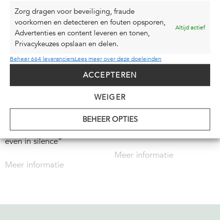
Zorg dragen voor beveiliging, fraude
voorkomen en detecteren en fouten opsporen,
Altijd actief
Advertenties en content leveren en tonen,
Privacykeuzes opslaan en delen.
Beheer 664 leveranciers
Lees meer over deze doeleinden
ACCEPTEREN
WEIGER
BEHEER OPTIES
Poster | “Some hearts
Poster | “Take the risk, or
understand each other,
lose the chance”
even in silence”
Meer informatie
Meer informatie