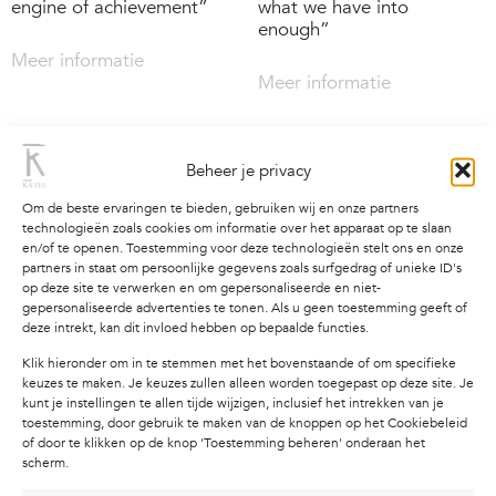
engine of achievement”
what we have into
enough”
Meer informatie
Meer informatie
Beheer je privacy
Om de beste ervaringen te bieden, gebruiken wij en onze partners
technologieën zoals cookies om informatie over het apparaat op te slaan
en/of te openen. Toestemming voor deze technologieën stelt ons en onze
partners in staat om persoonlijke gegevens zoals surfgedrag of unieke ID's
op deze site te verwerken en om gepersonaliseerde en niet-
gepersonaliseerde advertenties te tonen. Als u geen toestemming geeft of
deze intrekt, kan dit invloed hebben op bepaalde functies.
Klik hieronder om in te stemmen met het bovenstaande of om specifieke
keuzes te maken. Je keuzes zullen alleen worden toegepast op deze site. Je
kunt je instellingen te allen tijde wijzigen, inclusief het intrekken van je
Poster | “Peace begins
Poster | “Tame birds sing
toestemming, door gebruik te maken van de knoppen op het Cookiebeleid
where expectations end”
of freedom, wild birds fly”
of door te klikken op de knop 'Toestemming beheren' onderaan het
scherm.
Meer informatie
Meer informatie