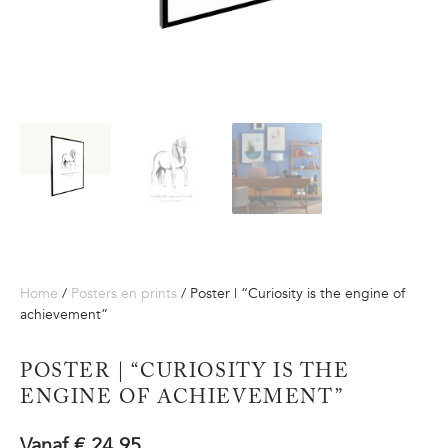
Home
/
Posters en prints
/ Poster | “Curiosity is the engine of
achievement”
POSTER | “CURIOSITY IS THE
ENGINE OF ACHIEVEMENT”
Vanaf
€
24,95