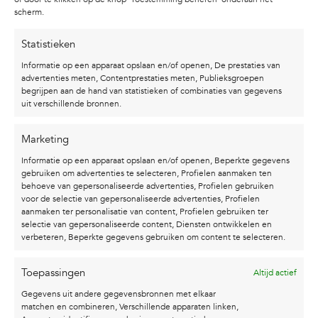
paardenposter met tekst
van Studio Karel. Een
scherm.
handgetekend paard in zwart-wit, gecombineerd
met de quote
“Curiosity is the engine of
Statistieken
achievement”
. Perfect voor iedereen die durft te
Informatie op een apparaat opslaan en/of openen, De prestaties van
dromen, of een duwtje in de rug kan gebruiken
advertenties meten, Contentprestaties meten, Publieksgroepen
begrijpen aan de hand van statistieken of combinaties van gegevens
uit verschillende bronnen.
De poster is gedrukt op stevig papier met een
mooi subtiel reliëf. Elk exemplaar wordt met de
Marketing
hand in goud gesigneerd. Daarom heb je altijd
Informatie op een apparaat opslaan en/of openen, Beperkte gegevens
een écht uniek kunstwerk aan de muur.
gebruiken om advertenties te selecteren, Profielen aanmaken ten
behoeve van gepersonaliseerde advertenties, Profielen gebruiken
Het formaat van 30 × 40 cm past in veel
voor de selectie van gepersonaliseerde advertenties, Profielen
aanmaken ter personalisatie van content, Profielen gebruiken ter
standaardlijsten. Wil je het makkelijk maken?
selectie van gepersonaliseerde content, Diensten ontwikkelen en
Kies dan voor de ingelijste versie. Dan ontvang
verbeteren, Beperkte gegevens gebruiken om content te selecteren.
je de poster kant-en-klaar, in een zwarte
aluminium lijst. Ophangen en klaar!
Toepassingen
Altijd actief
Gegevens uit andere gegevensbronnen met elkaar
Deze
poster paard zwart wit
past mooi op een
matchen en combineren, Verschillende apparaten linken,
rustige fotowand. Of laat hem juist als los