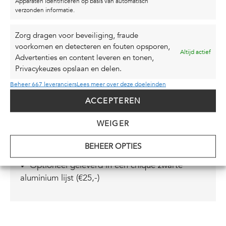
Apparaten identificeren op basis van automatisch
verzonden informatie.
statement stralen. Door de minimalistische stijl
past hij in vrijwel elk interieur. Een echte
Zorg dragen voor beveiliging, fraude
minimalistische wanddecoratie paard
.
voorkomen en detecteren en fouten opsporen,
Altijd actief
Zoek je een origineel
cadeau voor een
Advertenties en content leveren en tonen,
Privacykeuzes opslaan en delen.
paardenliefhebber
? Dan zit je met deze poster
goed. Hij is persoonlijk, krachtig en met liefde
Beheer 667 leveranciers
Lees meer over deze doeleinden
gemaakt.
ACCEPTEREN
✔ Handgesigneerd in goud: elk exemplaar is
WEIGER
uniek
✔ Minimalistisch zwart-wit design
BEHEER OPTIES
✔ Perfect als origineel en persoonlijk cadeau
✔ Optioneel geleverd in een chique zwarte
aluminium lijst (€25,-)