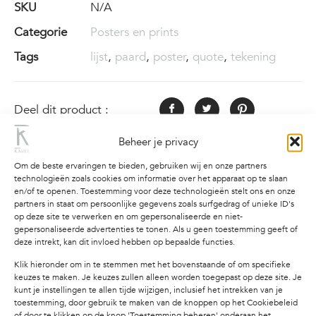
SKU
N/A
Categorie
Posters en prints
Tags
lijst
,
paard
,
poster
,
quote
,
tekening
Deel dit product :
Beheer je privacy
Om de beste ervaringen te bieden, gebruiken wij en onze partners
technologieën zoals cookies om informatie over het apparaat op te slaan
Beschrijving
Aanvullende informatie
en/of te openen. Toestemming voor deze technologieën stelt ons en onze
partners in staat om persoonlijke gegevens zoals surfgedrag of unieke ID's
op deze site te verwerken en om gepersonaliseerde en niet-
Beschrijving
gepersonaliseerde advertenties te tonen. Als u geen toestemming geeft of
deze intrekt, kan dit invloed hebben op bepaalde functies.
Poster “Curiosity is the engine of achievement”
Klik hieronder om in te stemmen met het bovenstaande of om specifieke
– handgetekend paard met quote
keuzes te maken. Je keuzes zullen alleen worden toegepast op deze site. Je
kunt je instellingen te allen tijde wijzigen, inclusief het intrekken van je
Geef je interieur een eigen twist met deze unieke
toestemming, door gebruik te maken van de knoppen op het Cookiebeleid
of door te klikken op de knop 'Toestemming beheren' onderaan het