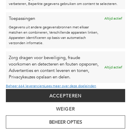
verbeteren, Beperkte gegevens gebruiken om content te selecteren.
Toepassingen
Altijd actief
Gegevens uit andere gegevensbronnen met elkaar
matchen en combineren, Verschillende apparaten linken,
Apparaten identificeren op basis van automatisch
verzonden informatie.
BEELD | “CHANGE
SCHILDERIJ |
OF PERSPECTIVE”
100X120CM | “AND
Zorg dragen voor beveiliging, fraude
STILL I RISE”
voorkomen en detecteren en fouten opsporen,
€
295,00
incl. BTW
Altijd actief
Advertenties en content leveren en tonen,
€
1.595,00
incl. BTW
Privacykeuzes opslaan en delen.
MEER INFORMATIE
MEER INFORMATIE
Beheer 664 leveranciers
Lees meer over deze doeleinden
ACCEPTEREN
Verkocht
WEIGER
BEHEER OPTIES