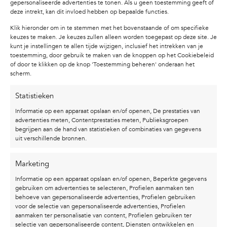
gepersonaliseerde advertenties te tonen. Als u geen toestemming geeft of
deze intrekt, kan dit invloed hebben op bepaalde functies.
Limitations only exist if you let them. Relentless
Klik hieronder om in te stemmen met het bovenstaande of om specifieke
idealism: ongenadig hard durven dromen.
keuzes te maken. Je keuzes zullen alleen worden toegepast op deze site. Je
Dromen geven de ruimte om buiten de kaders te
kunt je instellingen te allen tijde wijzigen, inclusief het intrekken van je
kunnen denken. Dromen geven de ruimte om
toestemming, door gebruik te maken van de knoppen op het Cookiebeleid
of door te klikken op de knop 'Toestemming beheren' onderaan het
vertrouwen op te bouwen. Dromen geven
scherm.
inzichten. Dromen is passie!
Statistieken
Informatie op een apparaat opslaan en/of openen, De prestaties van
advertenties meten, Contentprestaties meten, Publieksgroepen
begrijpen aan de hand van statistieken of combinaties van gegevens
uit verschillende bronnen.
Marketing
BEKIJK OOK EENS
Informatie op een apparaat opslaan en/of openen, Beperkte gegevens
DEZE ...
gebruiken om advertenties te selecteren, Profielen aanmaken ten
behoeve van gepersonaliseerde advertenties, Profielen gebruiken
voor de selectie van gepersonaliseerde advertenties, Profielen
Verkocht
aanmaken ter personalisatie van content, Profielen gebruiken ter
selectie van gepersonaliseerde content, Diensten ontwikkelen en