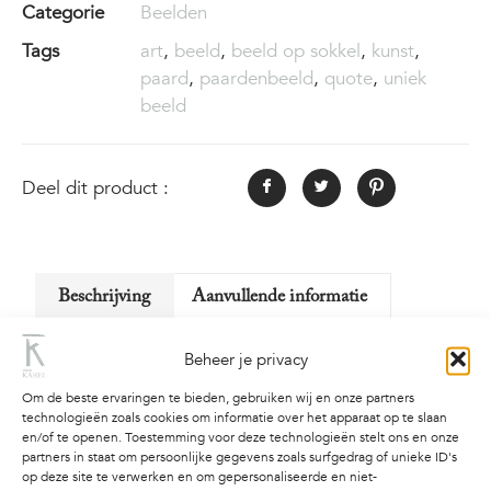
Categorie
Beelden
Tags
art
,
beeld
,
beeld op sokkel
,
kunst
,
paard
,
paardenbeeld
,
quote
,
uniek
beeld
Deel dit product :
Beschrijving
Aanvullende informatie
Beheer je privacy
Beschrijving
Om de beste ervaringen te bieden, gebruiken wij en onze partners
Beeld van ca. 25cm. hoog, opgeschilderd met
technologieën zoals cookies om informatie over het apparaat op te slaan
en/of te openen. Toestemming voor deze technologieën stelt ons en onze
spray paint, marker, acryl verf en lak.
partners in staat om persoonlijke gegevens zoals surfgedrag of unieke ID's
op deze site te verwerken en om gepersonaliseerde en niet-
— F*CK normal: I want magic —